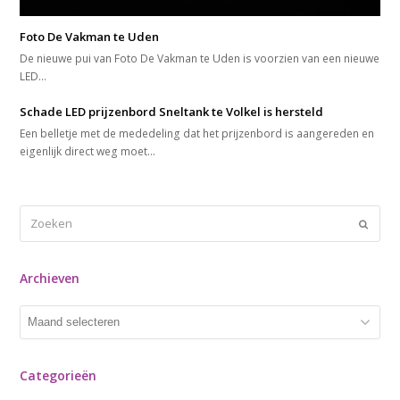
Foto De Vakman te Uden
De nieuwe pui van Foto De Vakman te Uden is voorzien van een nieuwe
LED…
Schade LED prijzenbord Sneltank te Volkel is hersteld
Een belletje met de mededeling dat het prijzenbord is aangereden en
eigenlijk direct weg moet…
Zoeken
Verze
Archieven
Archieven
Categorieën